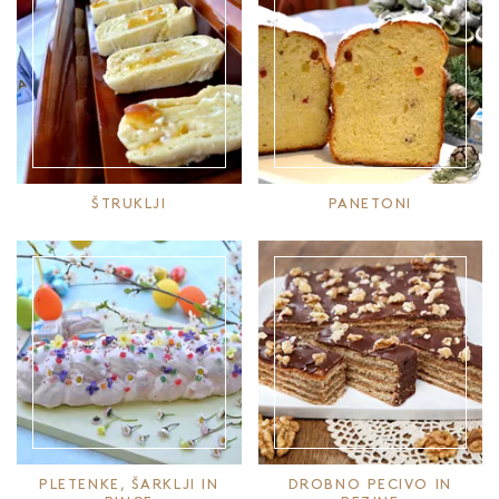
ŠTRUKLJI
PANETONI
PLETENKE, ŠARKLJI IN
DROBNO PECIVO IN