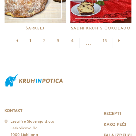
ŠARKELJ
SADNI KRUH S ČOKOLADO
Prejšnja stran
Nasledn
1
2
3
4
15
...
KONTAKT
RECEPTI
Lesaffre Slovenija d.o.o.
KAKO PEČI
Leskoškova 9c
1000 Ljubljana
FALA IZDELKI