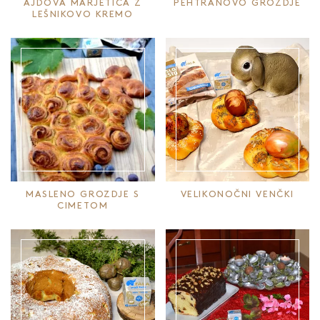
AJDOVA MARJETICA Z
PEHTRANOVO GROZDJE
LEŠNIKOVO KREMO
MASLENO GROZDJE S
VELIKONOČNI VENČKI
CIMETOM