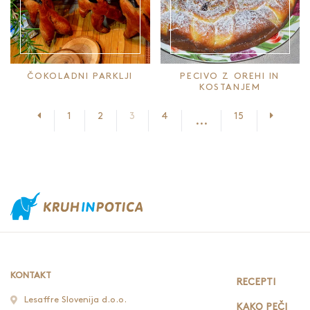
ČOKOLADNI PARKLJI
PECIVO Z OREHI IN
KOSTANJEM
Prejšnja stran
Nasledn
1
2
3
4
15
...
KONTAKT
RECEPTI
Lesaffre Slovenija d.o.o.
KAKO PEČI