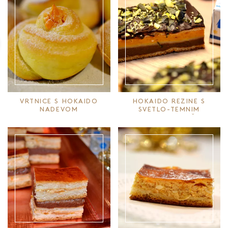
VRTNICE S HOKAIDO
HOKAIDO REZINE S
NADEVOM
SVETLO-TEMNIM
NADEVOM IN BUČNIM
POSIPOM