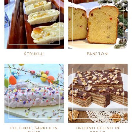
ŠTRUKLJI
PANETONI
PLETENKE, ŠARKLJI IN
DROBNO PECIVO IN