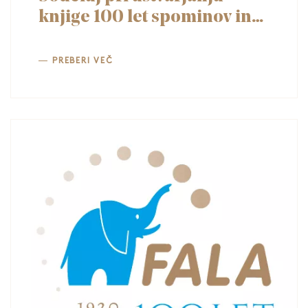
knjige 100 let spominov in
receptov FALA slončka
PREBERI VEČ