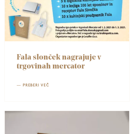
Fala slonček nagrajuje v
trgovinah mercator
PREBERI VEČ