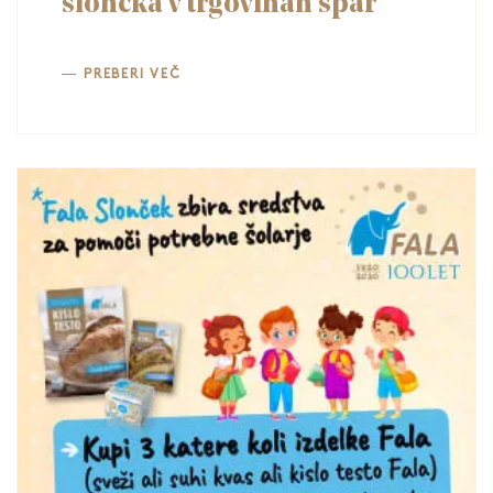
slončka v trgovinah spar
PREBERI VEČ