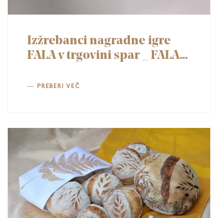
Izžrebanci nagradne igre
FALA v trgovini spar _ FALA
slonček nagrajuje ob svojem
100. rojstnem dnevu
PREBERI VEČ