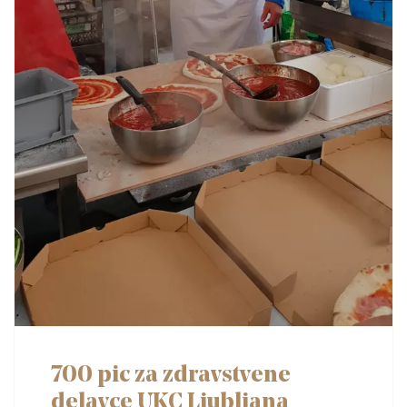
700 pic za zdravstvene
delavce UKC Ljubljana