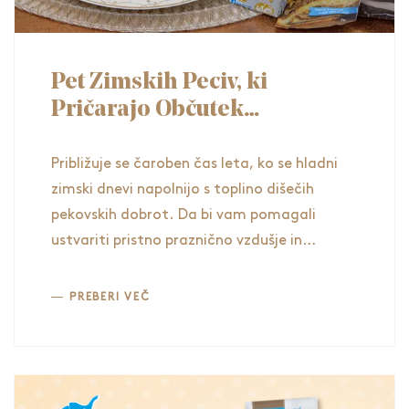
Pet Zimskih Peciv, ki
Pričarajo Občutek
Domačnosti, Toplega
Vzdušja in Praznične
Približuje se čaroben čas leta, ko se hladni
Radosti
zimski dnevi napolnijo s toplino dišečih
pekovskih dobrot. Da bi vam pomagali
ustvariti pristno praznično vzdušje in
občutek domačnosti, smo zbrali pet
čudovitih receptov za zimsko pecivo, ki
PREBERI VEČ
bodo vaš dom napolnila s sladkimi vonji in
okusi.