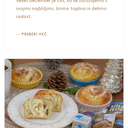
Tradicij
Veseli december je čas, ko se združujemo s
svojimi najbližjimi, širimo toplino in delimo
radost.
PREBERI VEČ