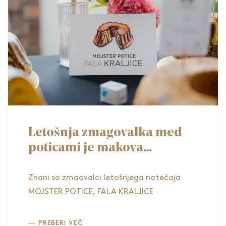
Letošnja zmagovalka med
poticami je makova
potica_Mojster potice, Fala
kraljice 2023
Znani so zmaovalci letošnjega natečaja
MOJSTER POTICE, FALA KRALJICE
PREBERI VEČ