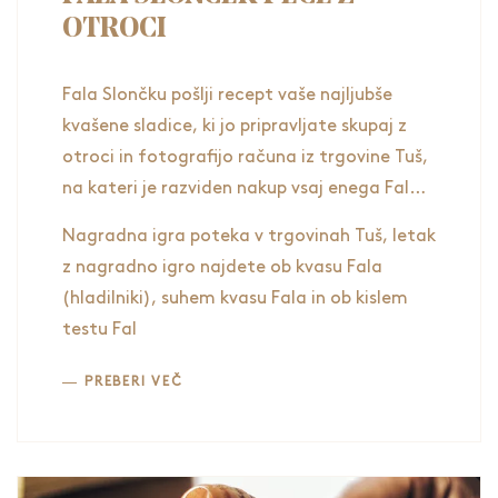
OTROCI
Fala Slončku pošlji recept vaše najljubše
kvašene sladice, ki jo pripravljate skupaj z
otroci in fotografijo računa iz trgovine Tuš,
na kateri je razviden nakup vsaj enega Fala
izdelka.
Nagradna igra poteka v trgovinah Tuš, letak
Fala Slonček bo izžrebal prejemnike:
z nagradno igro najdete ob kvasu Fala
• 20 x komplet: pobarvanka in barvice
(hladilniki), suhem kvasu Fala in ob kislem
• 10 x otroški predpasnik Fala
testu Fal
PREBERI VEČ