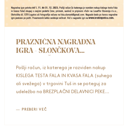
PRAZNIČNA NAGRADNA
IGRA - SLONČKOVA
BREZPLAČNA DELAVNICA
PEKE KRUHA
Pošlji račun, iz katerega je razviden nakup
KISLEGA TESTA FALA IN KVASA FALA (suhega
ali svežega) v trgovini Tuš in se poteguj za
udeležbo na BREZPLAČNI DELAVNICI PEKE
KRUHA IN KRUŠNEGA PECIVA.
PREBERI VEČ