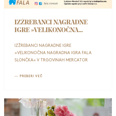
IZŽREBANCI NAGRADNE
IGRE »VELIKONOČNA
NAGRADNA IGRA FALA
SLONČKA« V TRGOVINAH
IZŽREBANCI NAGRADNE IGRE
MERCATOR
»VELIKONOČNA NAGRADNA IGRA FALA
SLONČKA« V TRGOVINAH MERCATOR
PREBERI VEČ