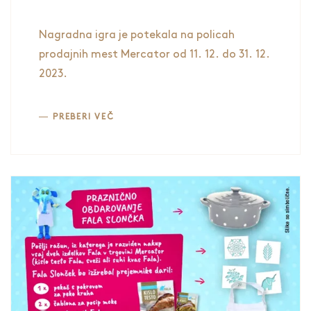
OBDAROVANJE FALA
SLONČKA« V TRGOVINAH
Nagradna igra je potekala na policah
MERCATOR
prodajnih mest Mercator od 11. 12. do 31. 12.
2023.
PREBERI VEČ