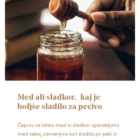
Med ali sladkor._kaj je
boljše sladilo za pecivo
Čeprav se lahko med in sladkor uporabljata
med seboj zamenljivo kot sladila pri peki in