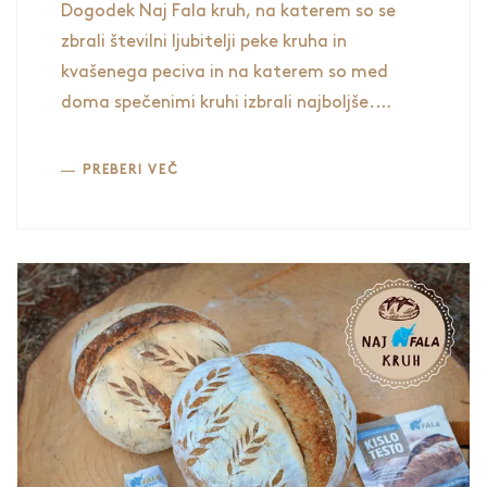
Dogodek Naj Fala kruh, na katerem so se
zbrali številni ljubitelji peke kruha in
kvašenega peciva in na katerem so med
doma spečenimi kruhi izbrali najboljše.
Dogodek, ki je namenjen predvsem promociji
peke kruha, ohranjanju in prenašanju
PREBERI VEČ
tradicije na nove generacije ter druženju, je
povezoval zabavni Robert Petan, ki je
poskrbel tudi za glasbeno popestritev in
posebej za ta dogodek spesnil pesem o
kvasu Fala.