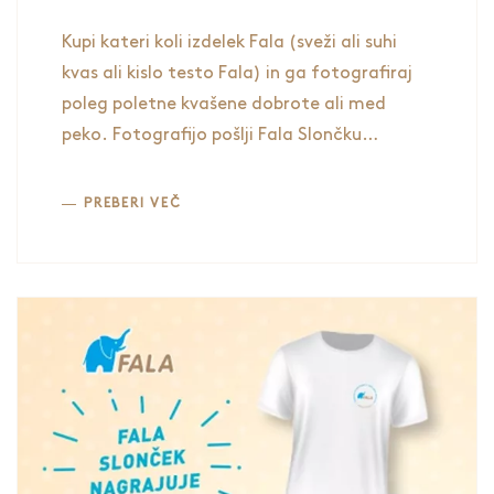
ZBIRANJESREDSREV ZA
ŠOLARJE
Kupi kateri koli izdelek Fala (sveži ali suhi
kvas ali kislo testo Fala) in ga fotografiraj
poleg poletne kvašene dobrote ali med
peko. Fotografijo pošlji Fala Slončku
(fala.sloncek@gmail.com). Za vsako
poslano fotografijo bo Fala Slonček 1 €
PREBERI VEČ
namenil za topel obrok in potrebščine
šolarjev iz socialno ogroženih skupin, žrebal
pa bo tudi 10 prejemnikov kompleta za
otroke (otroški predpasnik, pobarvanka Fala
in barvice).