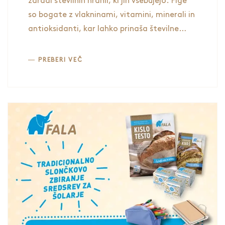
zaradi številnih hranil, ki jih vsebujejo. Fige
so bogate z vlakninami, vitamini, minerali in
antioksidanti, kar lahko prinaša številne
koristi za telo:
PREBERI VEČ