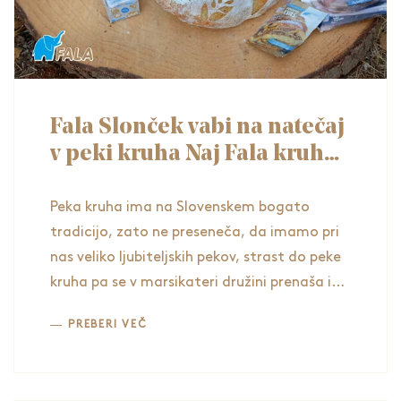
Fala Slonček vabi na natečaj
v peki kruha Naj Fala kruh
2023
Peka kruha ima na Slovenskem bogato
tradicijo, zato ne preseneča, da imamo pri
nas veliko ljubiteljskih pekov, strast do peke
kruha pa se v marsikateri družini prenaša iz
roda v rod. Če si tudi ti eden oz. ena izmed
PREBERI VEČ
tistih, ki uživajo v peki kruha, radi
preizkušajo nove recepte ali pa se zgolj
držijo tistega »zmagovalnega«, te Fala