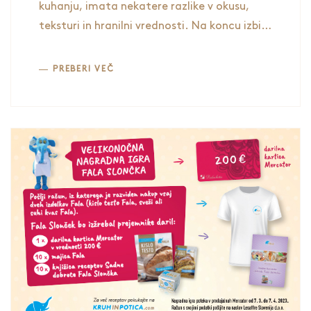
kuhanju, imata nekatere razlike v okusu,
teksturi in hranilni vrednosti. Na koncu izbira
med medom in sladkorjem temelji na
osebnih željah in prehranskih potrebah.
PREBERI VEČ