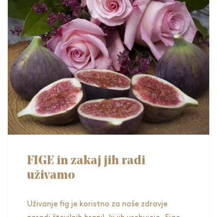
Slonček vabi, da se mu pridružiš na natečaju
v peki kruha NAJ FALA KRUH 2023. Izbirali
bomo najboljše kruhe v treh kategorijah: b
FIGE in zakaj jih radi
uživamo
Uživanje fig je koristno za naše zdravje