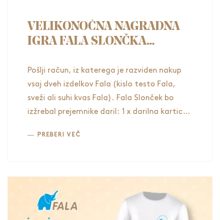
VELIKONOČNA NAGRADNA
IGRA FALA SLONČKA
TRGOVINE MERCATOR
Pošlji račun, iz katerega je razviden nakup
vsaj dveh izdelkov Fala (kislo testo Fala,
sveži ali suhi kvas Fala). Fala Slonček bo
izžrebal prejemnike daril: 1 x darilna kartica
Mercator v vrednosti 200 €, 10 x majica Fala,
PREBERI VEČ
10 x knjižica receptov Sadne dobrote Fala
Slončka.
Nagradna igra poteka v trgovinah
Mercator, poličnik z nagradno igro najdete
ob kvasu Fala (hladilniki), kislem testu Fala
in suhem kvasu Fala (suhi izdelki za peko).