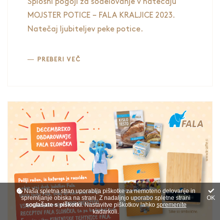
Splošni pogoji za sodelovanje v natečaju
MOJSTER POTICE – FALA KRALJICE 2023.
Natečaj ljubiteljev peke potice.
PREBERI VEČ
Naša spletna stran uporablja piškotke za nemoteno delovanje in
spremljanje obiska na strani. Z nadaljnjo uporabo spletne strani
OK
soglašate s piškotki
. Nastavitve piškotkov lahko
spremenite
kadarkoli.